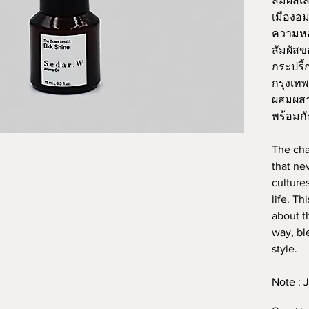
สัมผัสเ
เมืองอ
ความห
สัมผัสข
กระปรี้ก
กรุงเทพ
ผสมผสา
พร้อมก
The cha
that ne
cultures
life. Th
about t
way, bl
style.
Note : 