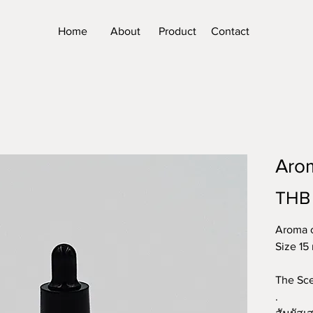
Home
About
Product
Contact
Arom
THB
Aroma o
Size 15 
The Sce
.