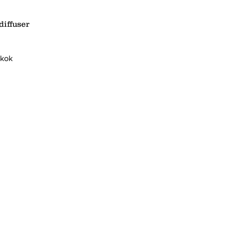
diffuser
gkok