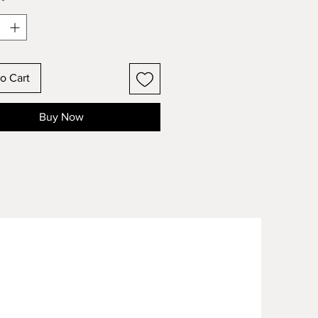
*
o Cart
Buy Now