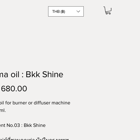
THB (฿)
a oil : Bkk Shine
Price
 680.00
il for burner or diffuser machine
ml.
nt No.03 : Bkk Shine