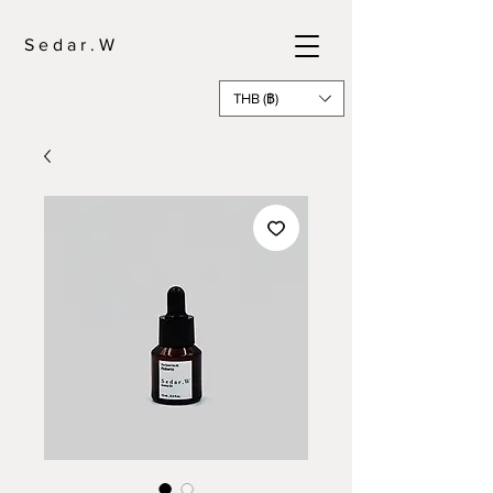
S e d a r . W
THB (฿)