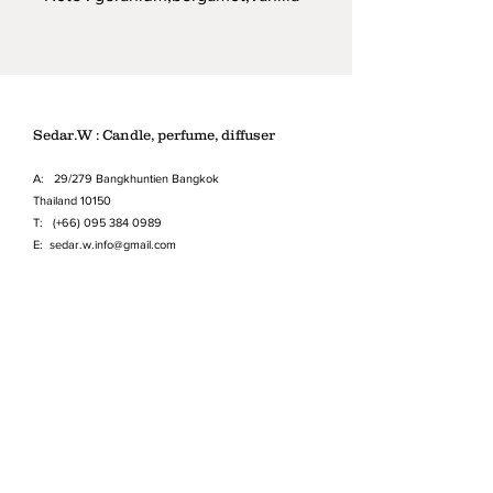
Sedar.W : Candle, perfume, diffuser
A: 29/279 Bangkhuntien Bangkok
Thailand 10150
T: (+66)
095 384 0989
E:
sedar.w.info@gmail.com