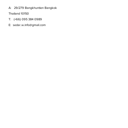
A: 29/279 Bangkhuntien Bangkok
Thailand 10150
T: (+66)
095 384 0989
E:
sedar.w.info@gmail.com