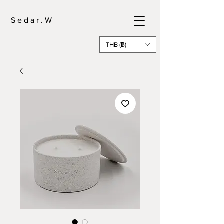
S e d a r . W
THB (฿)